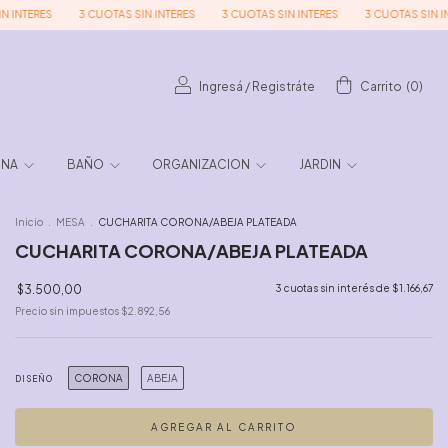
ERES
3 CUOTAS SIN INTERES
3 CUOTAS SIN INTERES
3 CUOTAS SIN INTERE
Ingresá
/
Registráte
Carrito
(
0
)
INA
BAÑO
ORGANIZACION
JARDIN
Inicio
.
MESA
.
CUCHARITA CORONA/ABEJA PLATEADA
CUCHARITA CORONA/ABEJA PLATEADA
$3.500,00
3
cuotas sin interés de
$1.166,67
Precio sin impuestos
$2.892,56
CORONA
ABEJA
DISEÑO