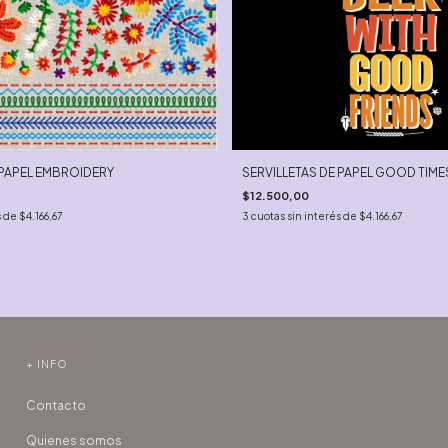
 PAPEL EMBROIDERY
SERVILLETAS DE PAPEL GOOD TIME
$12.500,00
s de
$4.166,67
3
cuotas sin interés de
$4.166,67
+ INFO
Contacto
Quienes somos