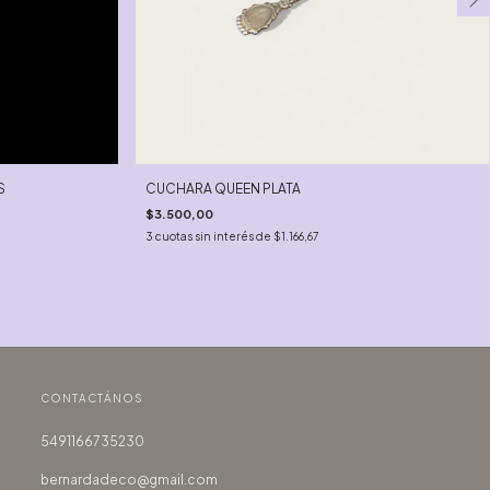
S
CUCHARA QUEEN PLATA
$3.500,00
3
cuotas sin interés de
$1.166,67
CONTACTÁNOS
5491166735230
bernardadeco@gmail.com