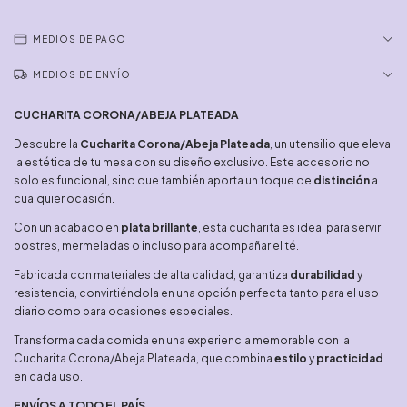
MEDIOS DE PAGO
MEDIOS DE ENVÍO
CUCHARITA CORONA/ABEJA PLATEADA
Descubre la
Cucharita Corona/Abeja Plateada
, un utensilio que eleva
la estética de tu mesa con su diseño exclusivo. Este accesorio no
solo es funcional, sino que también aporta un toque de
distinción
a
cualquier ocasión.
Con un acabado en
plata brillante
, esta cucharita es ideal para servir
postres, mermeladas o incluso para acompañar el té.
Fabricada con materiales de alta calidad, garantiza
durabilidad
y
resistencia, convirtiéndola en una opción perfecta tanto para el uso
diario como para ocasiones especiales.
Transforma cada comida en una experiencia memorable con la
Cucharita Corona/Abeja Plateada, que combina
estilo
y
practicidad
en cada uso.
ENVÍOS A TODO EL PAÍS