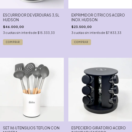
ESCURRIDOR DE VERDURAS 3,5L
EXPRIMIDOR CITRICOS ACERO
HUDSON
INOX. HUDSON
$46.000,00
$23.500,00
3
cuotas sin interés de
$15.333,33
3
cuotas sin interés de
$7.833,33
SET X6 UTENSILIOS TEFLON CON
ESPECIERO GIRATORIO ACERO