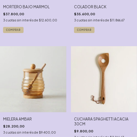
MORTERO BAJO MARMOL
COLADOR BLACK
$37.800,00
$35.600,00
3
cuotas sin interés de
$12.600,00
3
cuotas sin interés de
$11.866,67
COMPRAR
MIELERA AMBAR
CUCHARA SPAGHETTI ACACIA
30CM
$28.200,00
$9.800,00
3
cuotas sin interés de
$9.400,00