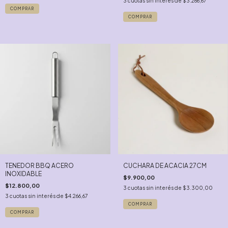
3
cuotas sin interés de
$3.266,67
TENEDOR BBQ ACERO
CUCHARA DE ACACIA 27CM
INOXIDABLE
$9.900,00
$12.800,00
3
cuotas sin interés de
$3.300,00
3
cuotas sin interés de
$4.266,67