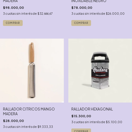
MADERA
INOXIDABLE NEGRO
$98.000,00
$78.000,00
3
cuotas sin interés de
$32.666,67
3
cuotas sin interés de
$26.000,00
RALLADOR CITRICOS MANGO
RALLADOR HEXAGONAL
MADERA
$15.300,00
$28.000,00
3
cuotas sin interés de
$5.100,00
3
cuotas sin interés de
$9.333,33