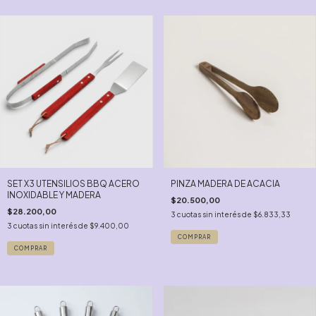
SET X3 UTENSILIOS BBQ ACERO
PINZA MADERA DE ACACIA
INOXIDABLE Y MADERA
$20.500,00
$28.200,00
3
cuotas sin interés de
$6.833,33
3
cuotas sin interés de
$9.400,00