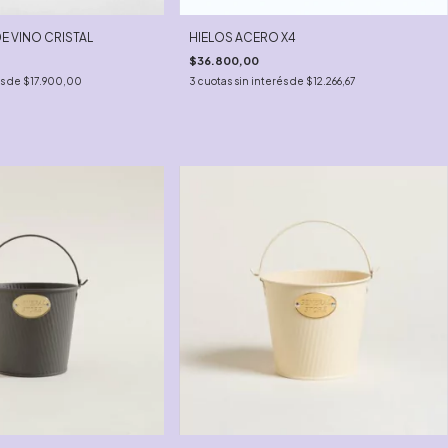
 VINO CRISTAL
HIELOS ACERO X4
$36.800,00
és de
$17.900,00
3
cuotas sin interés de
$12.266,67