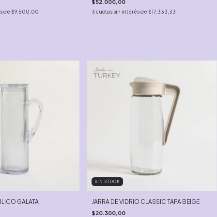
$52.000,00
és de
$9.500,00
3
cuotas sin interés de
$17.333,33
SIN STOCK
ILICO GALATA
JARRA DE VIDRIO CLASSIC TAPA BEIGE
$20.300,00