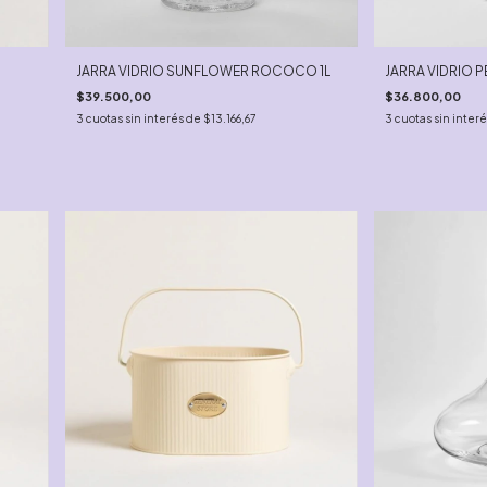
JARRA VIDRIO SUNFLOWER ROCOCO 1L
JARRA VIDRIO 
$39.500,00
$36.800,00
3
cuotas sin interés de
$13.166,67
3
cuotas sin inter