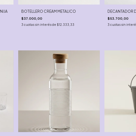
NIJA
BOTELLERO CREAM METALICO
DECANTADOR DE
$37.000,00
$53.700,00
3
cuotas sin interés de
$12.333,33
3
cuotas sin inter