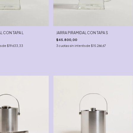
L CON TAPA L
JARRA PIRAMIDAL CON TAPA S
$45.800,00
és de
$19.633,33
3
cuotas sin interés de
$15.266,67