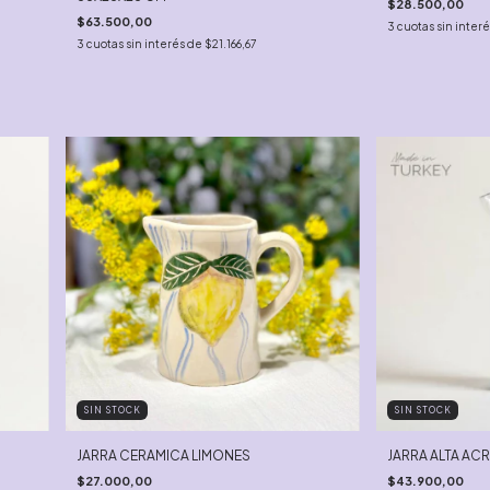
$28.500,00
$63.500,00
3
cuotas sin inter
3
cuotas sin interés de
$21.166,67
SIN STOCK
SIN STOCK
JARRA CERAMICA LIMONES
JARRA ALTA ACR
$27.000,00
$43.900,00