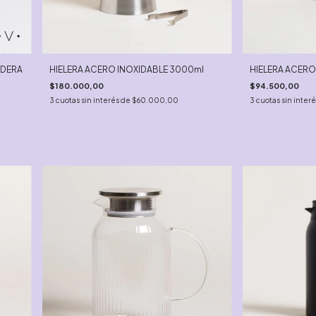
ADERA
HIELERA ACERO INOXIDABLE 3000ml
HIELERA ACERO
$180.000,00
$94.500,00
3
cuotas sin interés de
$60.000,00
3
cuotas sin inter