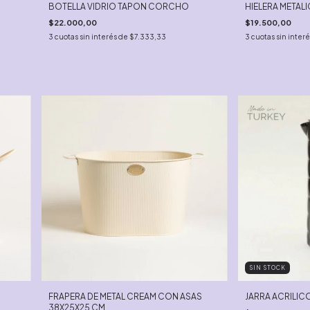
BOTELLA VIDRIO TAPON CORCHO
HIELERA METALI
$22.000,00
$19.500,00
3
cuotas sin interés de
$7.333,33
3
cuotas sin inter
SIN STOCK
FRAPERA DE METAL CREAM CON ASAS
JARRA ACRILICO
38X25X25 CM