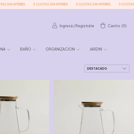
3 CUOTAS SIN INTERES
3 CUOTAS SIN INTERES
3 CUOTAS SIN INTERES
Ingresá
/
Registráte
Carrito
(
0
)
INA
BAÑO
ORGANIZACION
JARDIN