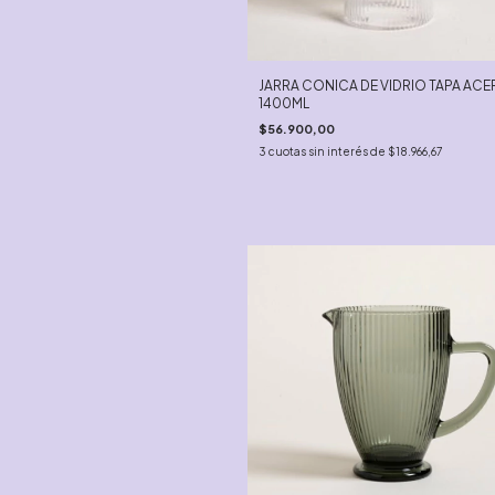
JARRA CONICA DE VIDRIO TAPA AC
1400ML
$56.900,00
3
cuotas sin interés de
$18.966,67