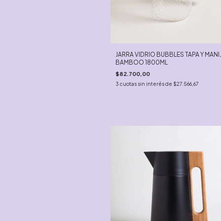
JARRA VIDRIO BUBBLES TAPA Y MANI
BAMBOO 1800ML
$82.700,00
3
cuotas sin interés de
$27.566,67