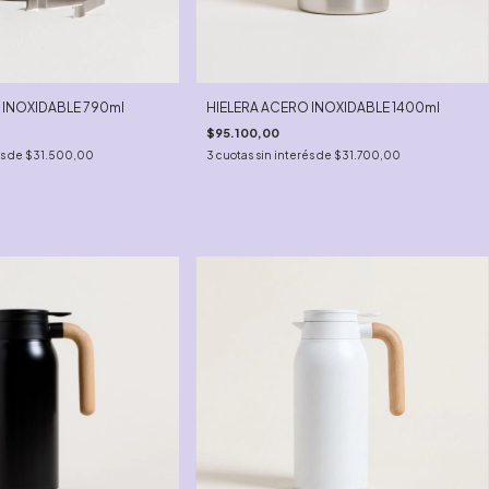
 INOXIDABLE 790ml
HIELERA ACERO INOXIDABLE 1400ml
$95.100,00
és de
$31.500,00
3
cuotas sin interés de
$31.700,00