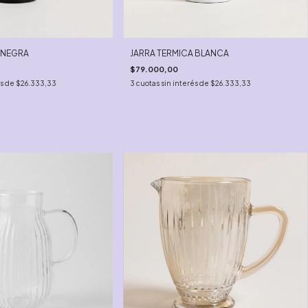
 NEGRA
JARRA TERMICA BLANCA
$79.000,00
és de
$26.333,33
3
cuotas sin interés de
$26.333,33