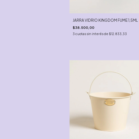
JARRA VIDRIO KINGDOM FUME 1,5ML
$38.500,00
3
cuotas sin interés de
$12.833,33