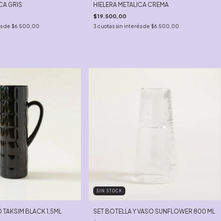
CA GRIS
HIELERA METALICA CREMA
$19.500,00
és de
$6.500,00
3
cuotas sin interés de
$6.500,00
SIN STOCK
 TAKSIM BLACK 1,5ML
SET BOTELLA Y VASO SUNFLOWER 800 ML