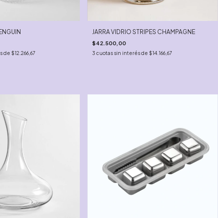
PENGUIN
JARRA VIDRIO STRIPES CHAMPAGNE
$42.500,00
és de
$12.266,67
3
cuotas sin interés de
$14.166,67