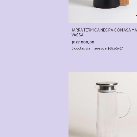
JARRA TERMICA NEGRA CON ASA M
VASSA
$197.000,00
3
cuotas sin interés de
$65.666,67