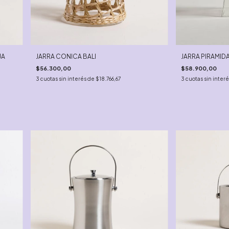
JA
JARRA CONICA BALI
JARRA PIRAMIDA
$56.300,00
$58.900,00
3
cuotas sin interés de
$18.766,67
3
cuotas sin inter