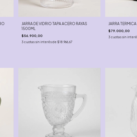
ERO
JARRA DE VIDRIO TAPA ACERO RAYAS
JARRA TERMICA
1500ML
$79.000,00
$56.900,00
3
cuotas sin inter
3
cuotas sin interés de
$18.966,67