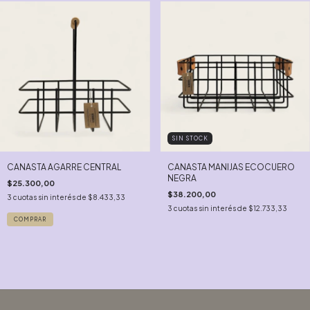
SIN STOCK
CANASTA AGARRE CENTRAL
CANASTA MANIJAS ECOCUERO
NEGRA
$25.300,00
$38.200,00
3
cuotas sin interés de
$8.433,33
3
cuotas sin interés de
$12.733,33