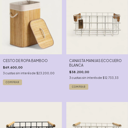
CESTO DE ROPA BAMBOO
CANASTA MANIJAS ECOCUERO
BLANCA
$69.600,00
$38.200,00
3
cuotas sin interés de
$23.200,00
3
cuotas sin interés de
$12.733,33