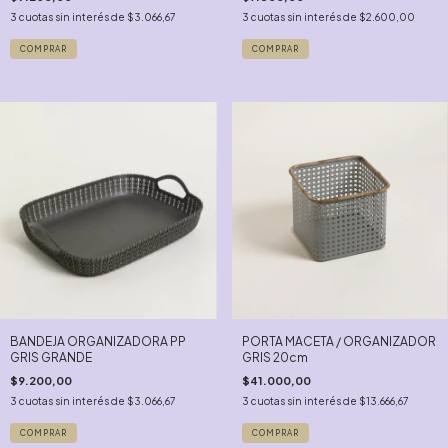
3
cuotas sin interés de
$3.066,67
3
cuotas sin interés de
$2.600,00
BANDEJA ORGANIZADORA PP
PORTA MACETA / ORGANIZADOR
GRIS GRANDE
GRIS 20cm
$9.200,00
$41.000,00
3
cuotas sin interés de
$3.066,67
3
cuotas sin interés de
$13.666,67