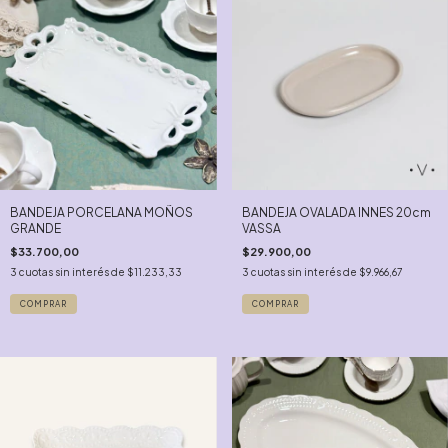
BANDEJA PORCELANA MOÑOS
BANDEJA OVALADA INNES 20cm
GRANDE
VASSA
$33.700,00
$29.900,00
3
cuotas sin interés de
$11.233,33
3
cuotas sin interés de
$9.966,67