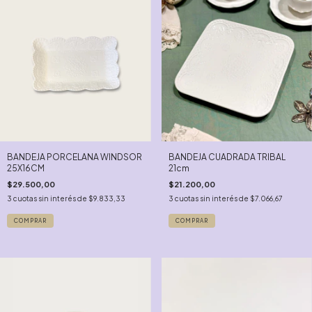
BANDEJA PORCELANA WINDSOR
BANDEJA CUADRADA TRIBAL
25X16CM
21cm
$29.500,00
$21.200,00
3
cuotas sin interés de
$9.833,33
3
cuotas sin interés de
$7.066,67