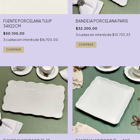
FUENTE PORCELANA TULIP
BANDEJA PORCELANA PARIS
34X22CM
$32.200,00
$50.100,00
3
cuotas sin interés de
$10.733,33
3
cuotas sin interés de
$16.700,00