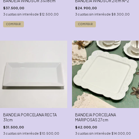
BANDEJA WINDSOR 31x18cm
BANDEJA WINDSOR 21cm Nº2
$37.500,00
$24.900,00
3
cuotas sin interés de
$12.500,00
3
cuotas sin interés de
$8.300,00
BANDEJA PORCELANA RECTA
BANDEJA PORCELANA
31cm
MARIPOSAS 27cm
$31.500,00
$42.000,00
3
cuotas sin interés de
$10.500,00
3
cuotas sin interés de
$14.000,00