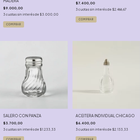
MADERA
$7.400,00
$9.000,00
3
cuotas sin interés de
$2.466,67
3
cuotas sin interés de
$3.000,00
SALERO CON PANZA
ACEITERA INDIVIDUAL CHICAGO
$3.700,00
$6.400,00
3
cuotas sin interés de
$1.233,33
3
cuotas sin interés de
$2.133,33