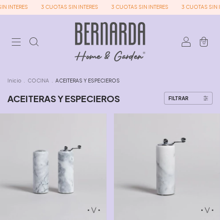
RES
3 CUOTAS SIN INTERES
3 CUOTAS SIN INTERES
3 CUOTAS SIN INTERES
0
Inicio
.
COCINA
.
ACEITERAS Y ESPECIEROS
ACEITERAS Y ESPECIEROS
FILTRAR