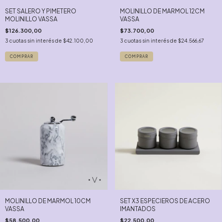
SET SALERO Y PIMETERO
MOLINILLO DE MARMOL 12CM
MOLINILLO VASSA
VASSA
$126.300,00
$73.700,00
3
cuotas sin interés de
$42.100,00
3
cuotas sin interés de
$24.566,67
MOLINILLO DE MARMOL 10CM
SET X3 ESPECIEROS DE ACERO
VASSA
IMANTADOS
$58.500,00
$22.500,00