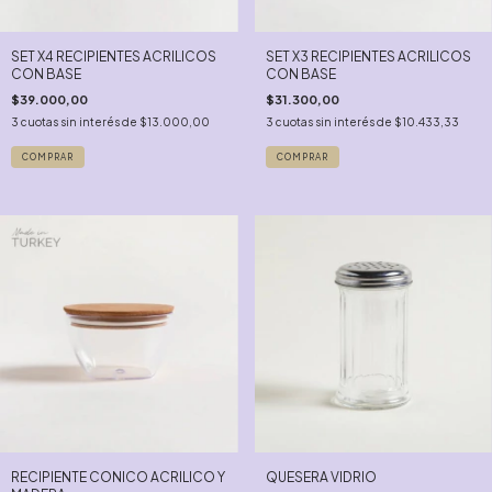
SET X4 RECIPIENTES ACRILICOS
SET X3 RECIPIENTES ACRILICOS
CON BASE
CON BASE
$39.000,00
$31.300,00
3
cuotas sin interés de
$13.000,00
3
cuotas sin interés de
$10.433,33
RECIPIENTE CONICO ACRILICO Y
QUESERA VIDRIO