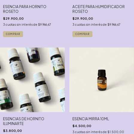
ESENCIA PARA HORNITO
ACEITE PARA HUMIDIFICADOR
ROSETO
ROSETO
$29.900,00
$29.900,00
3
cuotas sin interés de
$9.966,67
3
cuotas sin interés de
$9.966,67
COMPRAR
COMPRAR
ESENCIAS DE HORNITO
ESENCIA MIRRA 10ML
ILUMINARTE
$4.500,00
$3.800,00
3
cuotas sin interés de
$1.500,00