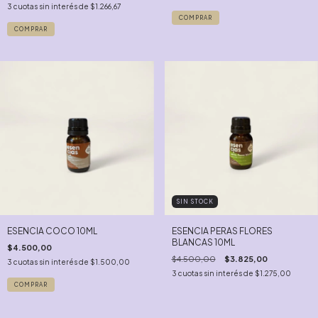
3
cuotas sin interés de
$1.266,67
COMPRAR
SIN STOCK
ESENCIA COCO 10ML
ESENCIA PERAS FLORES
BLANCAS 10ML
$4.500,00
$4.500,00
$3.825,00
3
cuotas sin interés de
$1.500,00
3
cuotas sin interés de
$1.275,00