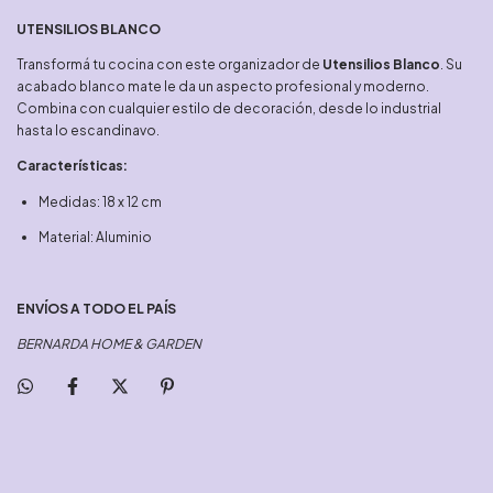
UTENSILIOS BLANCO
Transformá tu cocina con este organizador de
Utensilios Blanco
. Su
acabado blanco mate le da un aspecto profesional y moderno.
Combina con cualquier estilo de decoración, desde lo industrial
hasta lo escandinavo.
Características:
Medidas: 18 x 12 cm
Material: Aluminio
ENVÍOS A TODO EL PAÍS
BERNARDA HOME & GARDEN