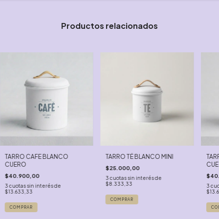
Productos relacionados
TARRO CAFE BLANCO
TARRO TÉ BLANCO MINI
TAR
CUERO
CUER
$25.000,00
$40.900,00
$40
3
cuotas sin interés de
$8.333,33
3
cuotas sin interés de
3
cuo
$13.633,33
$13.