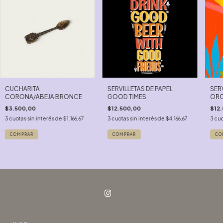
CUCHARITA
SERVILLETAS DE PAPEL
SERV
CORONA/ABEJA BRONCE
GOOD TIMES
ORC
$3.500,00
$12.500,00
$12
3
cuotas sin interés de
$1.166,67
3
cuotas sin interés de
$4.166,67
3
cuo
COMPRAR