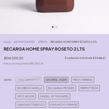
Inicio
.
AROMATIZANTES
.
SPRAYS
.
RECARGA HOME SPRAY ROSETO 2 LTS
RECARGA HOME SPRAY ROSETO 2 LTS
$104.000,00
3
cuotas sin interés de
$34.666,67
Precio sin impuestos
$85.950,41
CITRIC BERGAMOT
GINGER & LINDEN
FRESH VERBENA
AROMA
BOURBON VAINILLA
BULGARIAN PEONIES
PERFECT ROSE
SPICY WOOD
SANDAL OF THE ANDES
CAINGUAS TOBACCO
FUKUMOTO ORANGE