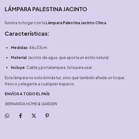
LÁMPARA PALESTINA JACINTO
Ilumina tu hogar con la
Lámpara Palestina Jacinto Chica
.
Características:
Medidas
: 46x33cm
Material
: Jacinto de agua, que aporta un estilo natural.
Incluye
: Cable y portalampara, lista para usar.
Esta lámpara no solo brinda luz, sino que también añade un toque
fresco y elegante a cualquier espacio.
ENVÍOS A TODO EL PAÍS
BERNARDA HOME & GARDEN