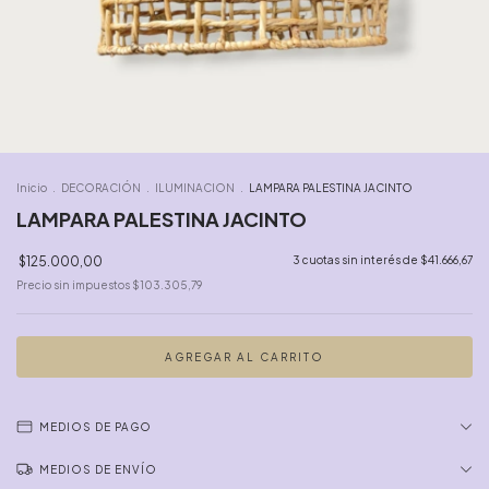
Inicio
.
DECORACIÓN
.
ILUMINACION
.
LAMPARA PALESTINA JACINTO
LAMPARA PALESTINA JACINTO
$125.000,00
3
cuotas sin interés de
$41.666,67
Precio sin impuestos
$103.305,79
MEDIOS DE PAGO
MEDIOS DE ENVÍO