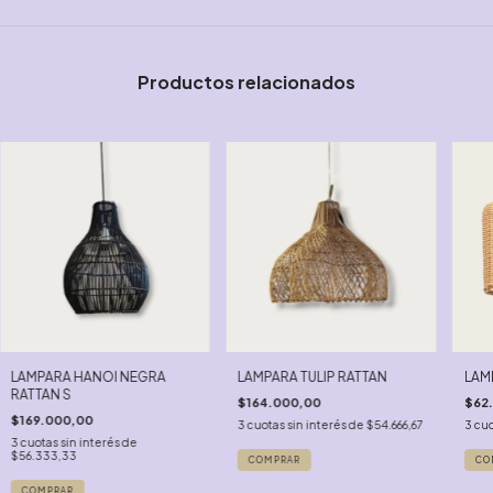
Productos relacionados
LAMPARA HANOI NEGRA
LAMPARA TULIP RATTAN
LAM
RATTAN S
$164.000,00
$62
$169.000,00
3
cuotas sin interés de
$54.666,67
3
cuo
3
cuotas sin interés de
$56.333,33