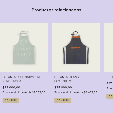
Productos relacionados
DELANTAL CULINARY HERBS
DELANTAL JEAN Y
DEL
VERDE AGUA
ECOCUERO
$22
$22.000,00
$25.900,00
3
cuo
3
cuotas sin interés de
$7.333,33
3
cuotas sin interés de
$8.633,33