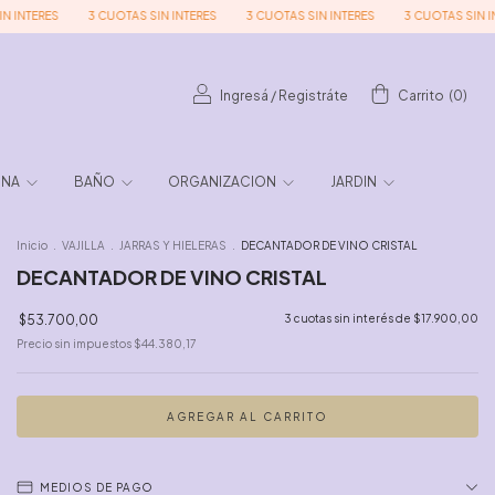
ERES
3 CUOTAS SIN INTERES
3 CUOTAS SIN INTERES
3 CUOTAS SIN INTERE
Ingresá
/
Registráte
Carrito
(
0
)
INA
BAÑO
ORGANIZACION
JARDIN
Inicio
.
VAJILLA
.
JARRAS Y HIELERAS
.
DECANTADOR DE VINO CRISTAL
DECANTADOR DE VINO CRISTAL
$53.700,00
3
cuotas sin interés de
$17.900,00
Precio sin impuestos
$44.380,17
MEDIOS DE PAGO