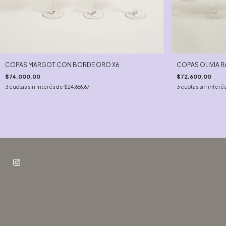
COPAS MARGOT CON BORDE ORO X6
COPAS OLIVIA 
$74.000,00
$72.600,00
3
cuotas sin interés de
$24.666,67
3
cuotas sin interé