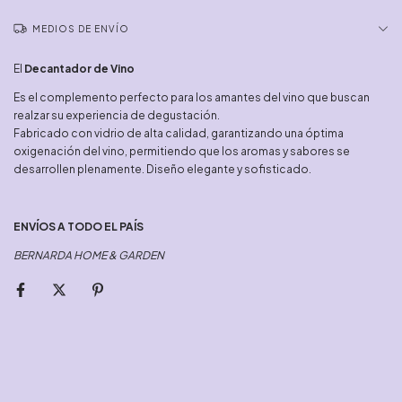
MEDIOS DE ENVÍO
El
Decantador de Vino
Es el complemento perfecto para los amantes del vino que buscan
realzar su experiencia de degustación.
Fabricado con vidrio de alta calidad, garantizando una óptima
oxigenación del vino, permitiendo que los aromas y sabores se
desarrollen plenamente. Diseño elegante y sofisticado.
ENVÍOS A TODO EL PAÍS
BERNARDA HOME & GARDEN