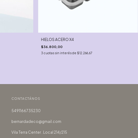
HIELOS ACERO X4
$36.800,00
3
cuotas sin interés de
$12.266,67
CONTACTÁNOS
5491166735230
bernardadeco@gmail.com
Vila Terra Center . Local 214/215