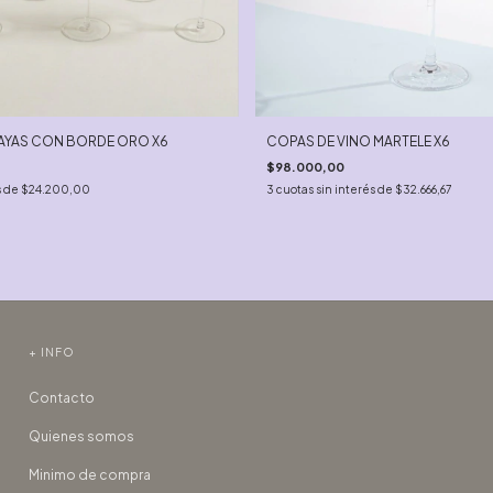
RAYAS CON BORDE ORO X6
COPAS DE VINO MARTELE X6
$98.000,00
s de
$24.200,00
3
cuotas sin interés de
$32.666,67
+ INFO
Contacto
Quienes somos
Minimo de compra