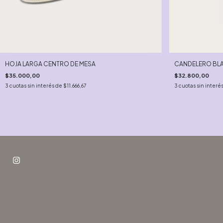
HOJA LARGA CENTRO DE MESA
CANDELERO BLA
$35.000,00
$32.800,00
3
cuotas sin interés de
$11.666,67
3
cuotas sin interé