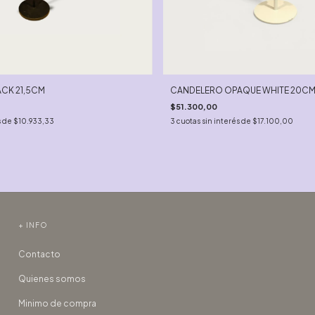
CK 21,5CM
CANDELERO OPAQUE WHITE 20C
$51.300,00
s de
$10.933,33
3
cuotas sin interés de
$17.100,00
+ INFO
Contacto
Quienes somos
Minimo de compra