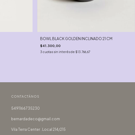
M
BOWL BLACK GOLDEN INCLINADO 21 CM
$41.300,00
3
cuotas sin interés de
$13.766,67
CONTACTÁNOS
5491166735230
bernardadeco@gmail.com
Vila Terra Center . Local 214/215