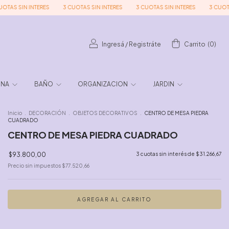
SIN INTERES
3 CUOTAS SIN INTERES
3 CUOTAS SIN INTERES
3 CUOTAS SIN
Ingresá
/
Registráte
Carrito
(
0
)
INA
BAÑO
ORGANIZACION
JARDIN
Inicio
.
DECORACIÓN
.
OBJETOS DECORATIVOS
.
CENTRO DE MESA PIEDRA
CUADRADO
CENTRO DE MESA PIEDRA CUADRADO
$93.800,00
3
cuotas sin interés de
$31.266,67
Precio sin impuestos
$77.520,66