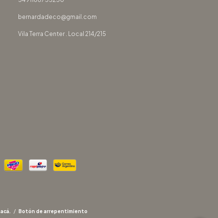
bernardadeco@gmail.com
Vila Terra Center . Local 214/215
 acá.
/
Botón de arrepentimiento