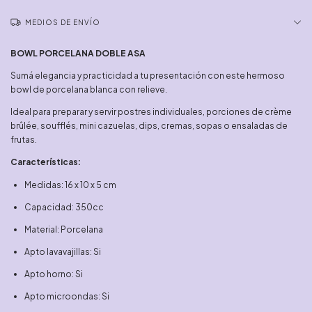
MEDIOS DE ENVÍO
BOWL PORCELANA DOBLE ASA
Sumá elegancia y practicidad a tu presentación con este hermoso
bowl de porcelana blanca con relieve.
Ideal para preparar y servir postres individuales, porciones de crème
brûlée, soufflés, mini cazuelas, dips, cremas, sopas o ensaladas de
frutas.
Características:
Medidas: 16 x 10 x 5 cm
Capacidad: 350cc
Material: Porcelana
Apto lavavajillas: Si
Apto horno: Si
Apto microondas: Si