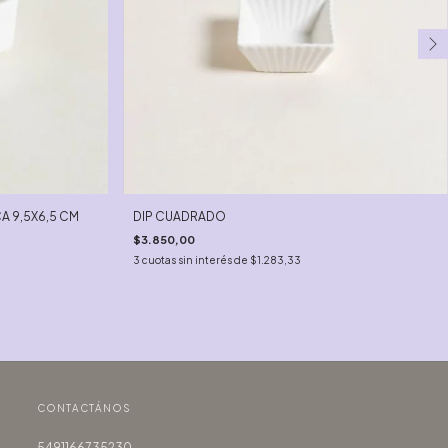
A 9,5X6,5 CM
DIP CUADRADO
$3.850,00
3
cuotas sin interés de
$1.283,33
CONTACTÁNOS
5491166735230