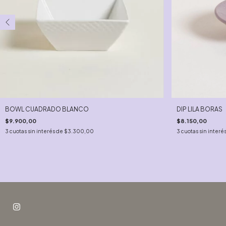
BOWL CUADRADO BLANCO
DIP LILA BORAS
$9.900,00
$8.150,00
3
cuotas sin interés de
$3.300,00
3
cuotas sin interé