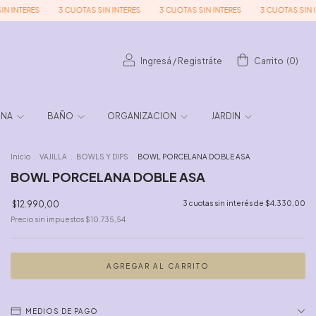
ERES
3 CUOTAS SIN INTERES
3 CUOTAS SIN INTERES
3 CUOTAS SIN INTERE
Ingresá
/
Registráte
Carrito
(
0
)
INA
BAÑO
ORGANIZACION
JARDIN
Inicio
.
VAJILLA
.
BOWLS Y DIPS
.
BOWL PORCELANA DOBLE ASA
BOWL PORCELANA DOBLE ASA
$12.990,00
3
cuotas sin interés de
$4.330,00
Precio sin impuestos
$10.735,54
MEDIOS DE PAGO