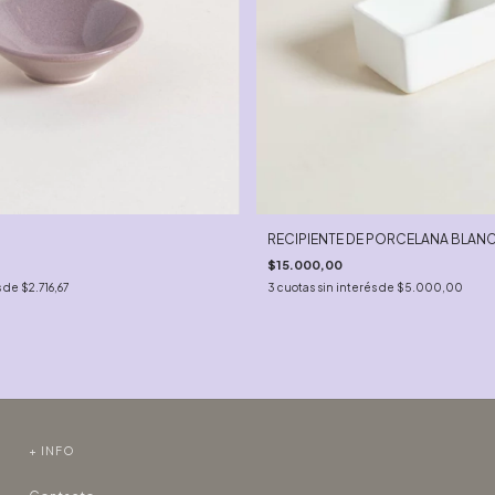
RECIPIENTE DE PORCELANA BLANC
$15.000,00
s de
$2.716,67
3
cuotas sin interés de
$5.000,00
+ INFO