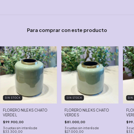
Para comprar con este producto
SIN STOCK
SIN STOCK
SIN
FLORERO NILE KS CHATO
FLORERO NILE KS CHATO
FLO
VERDE L
VERDE S
VER
$99.900,00
$81.000,00
$99
3
cuotas sin interés de
3
cuotas sin interés de
3
cuo
$33.300,00
$27.000,00
$33.