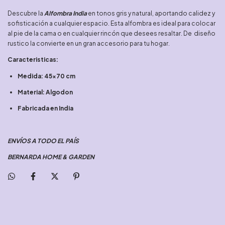
Descubre la
Alfombra India
en tonos gris y natural, aportando calidez y
sofisticación a cualquier espacio. Esta alfombra es ideal para colocar
al pie de la cama o en cualquier rincón que desees resaltar. De diseño
rustico la convierte en un gran accesorio para tu hogar.
Caracteristicas:
Medida: 45x70 cm
Material: Algodon
Fabricada en India
ENVÍOS A TODO EL PAÍS
BERNARDA HOME & GARDEN