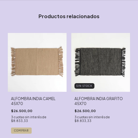
Productos relacionados
SIN STOCK
ALFOMBRA INDIA CAMEL
ALFOMBRA INDIA GRAFITO
45X70
45X70
$26.500,00
$26.500,00
3
cuotas sin interés de
3
cuotas sin interés de
$8.833,33
$8.833,33