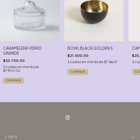
CARAMELERA VIDRIO
BOWL BLACK GOLDEN S
CAM
GRANDE
$21.500,00
$25
$23.700,00
3
cuotas sin interés de
$7.166,67
3
cuo
3
cuotas sin interés de
$7.900,00
+ INFO